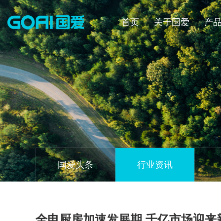
首页
关于国爱
产
关于国爱
产
关于国爱
产品中心
新闻资讯
招商加盟
服务支持
联系我们
国爱简介
电火
国爱简介
电火系列
国爱头条
加盟条件
预约安装
联系客服
国爱专利
热水
国爱专利
热水系统
行业资讯
加盟优势
预约维修
在线留言
国爱文化
洗净
国爱文化
洗净系统
加盟支持
服务政策
配套
配套
渠道规划与终端模型
常见问题
国爱头条
行业资讯
加盟流程
全电厨房加速发展期 千亿市场迎来