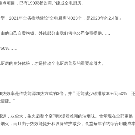
重点项目，已有199家餐饮商户建成全电厨房」
021年全省推动建设“全电厨房”4023个，是2020年的2.4倍」
，由他自己自费掏钱。外线部分由我们供电公司免费提供……」
60%……」
电厨房的良好体验，才是推动全电厨房普及的重要牵引力。
热效率是传统能源加热方式的3倍，并且还能减少碳排放30%到50%，
便捷。”
能源，灰尘大，生火后整个空间弥漫着难闻的油烟味。食堂现在全部更换
了烟火，而且由于热效能提升和设备维护减少，食堂每年节约综合用能成