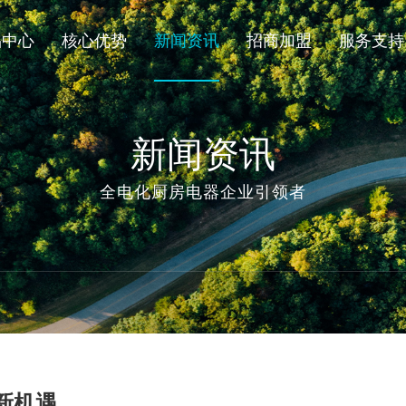
品中心
核心优势
新闻资讯
招商加盟
服务支持
品中心
核心优势
新闻资讯
新闻资讯
系列
国爱头条
加
全电化厨房电器企业引领者
系统
行业资讯
加
系统
加
渠
加
新机遇