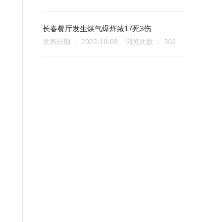
长春餐厅发生煤气爆炸致17死3伤
发表日期 ： 2022-10-08
浏览次数 ： 302
goai.com