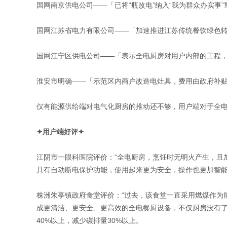
国网南京供电公司——「已将“瓶改电”纳入“我为群众办实事”
国网江苏省电力有限公司——「加速推进江苏传统餐饮绿色转型，2
国网江宁区供电公司——「表示全电厨房对用户内部的工程
淮安市明确——「示范区内商户改造电灶具，费用由政府补贴
仅有能源供给端对电气化厨房的推动还不够，用户端对于全
✦用户端好评✦
江阴市一眼科医院评价：“全电厨房，烹饪时无明火产生，且加
具有自动断电保护功能，使用起来更为安全，操作也更加智能
株洲朱亭镇政府食堂评价：“过去，该食堂一直采用燃煤作为
成更清洁、更安全、更高效的全电餐厨设备，不仅厨房没有
40%以上，减少碳排量30%以上。