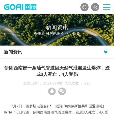
首页
关于国爱
新闻资讯
全电化厨房电器企业引领者
产品中心
新闻资讯
核心优势
伊朗西南部一条油气管道因天然气泄漏发生爆炸，造
成3人死亡，4人受伤
新闻资讯
发表日期 ： 2021-07-08
浏览次数 ：
228
招商加盟
7月7日，俄罗斯电视台(RT )援引伊朗伊斯兰共和国通讯社)
服务支持
IRNA ) 6日报道，伊朗西南部油气管道爆炸，造成3人死亡，4人受